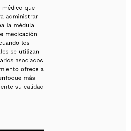
o médico que
ra administrar
ea la médula
de medicación
 cuando los
es se utilizan
darios asociados
miento ofrece a
 enfoque más
mente su calidad