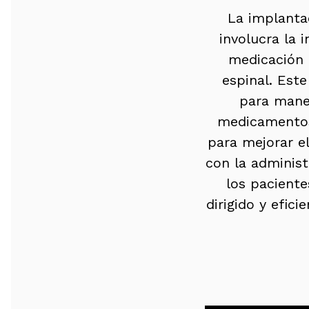
La implanta
involucra la 
medicación 
espinal. Est
para manej
medicamentos 
para mejorar el
con la adminis
los pacient
dirigido y efic